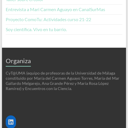
Entrevista a Mari Carmen Aguayo en CanalSurMas
Proyecto ComoTu: Actividades curso 21-22
Soy científica. Vivo en tu barrio.
Organiza
CyT@UMA (equipo de profesoras de la Universidad de Málaga
constituido por María del Carmen Aguayo Torres, María del Mar
Gallardo Melgarejo, Ana Grande Pérez y María Rosa López
Ramírez) y Encuentros con la Ciencia.
LinkedIn