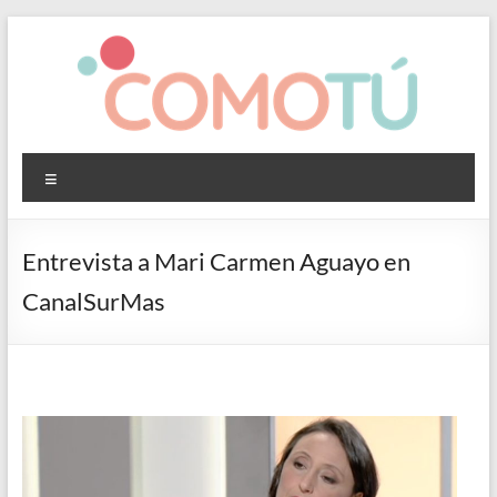
Saltar
al
contenido
ComoTú
Menú
Proyecto
para
atraer
Entrevista a Mari Carmen Aguayo en
talento
CanalSurMas
femenino
en
las
carreras
STEAM