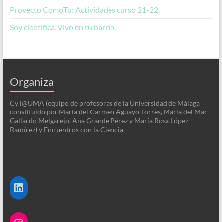
Proyecto ComoTu: Actividades curso 21-22
Soy científica. Vivo en tu barrio.
Organiza
CyT@UMA (equipo de profesoras de la Universidad de Málaga
constituido por María del Carmen Aguayo Torres, María del Mar
Gallardo Melgarejo, Ana Grande Pérez y María Rosa López
Ramírez) y Encuentros con la Ciencia.
LinkedIn