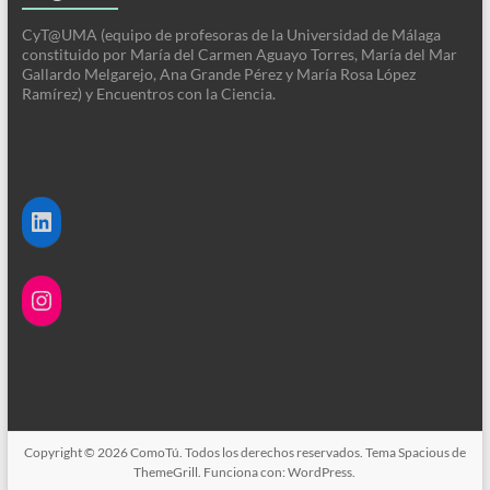
CyT@UMA (equipo de profesoras de la Universidad de Málaga
constituido por María del Carmen Aguayo Torres, María del Mar
Gallardo Melgarejo, Ana Grande Pérez y María Rosa López
Ramírez) y Encuentros con la Ciencia.
LinkedIn
Instagram
Copyright © 2026
ComoTú
. Todos los derechos reservados. Tema
Spacious
de
ThemeGrill. Funciona con:
WordPress
.